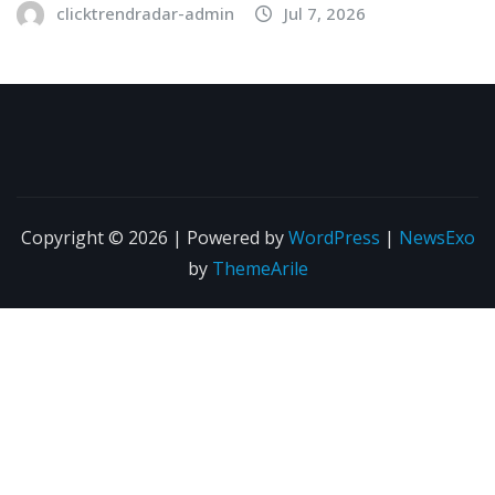
clicktrendradar-admin
Jul 7, 2026
Copyright © 2026 | Powered by
WordPress
|
NewsExo
by
ThemeArile