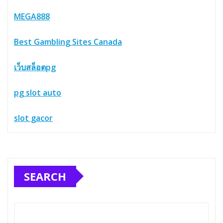
MEGA888
Best Gambling Sites Canada
เว็บสล็อตpg
pg slot auto
slot gacor
SEARCH