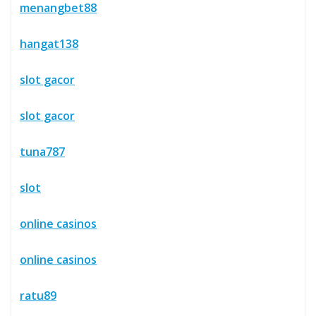
menangbet88
hangat138
slot gacor
slot gacor
tuna787
slot
online casinos
online casinos
ratu89