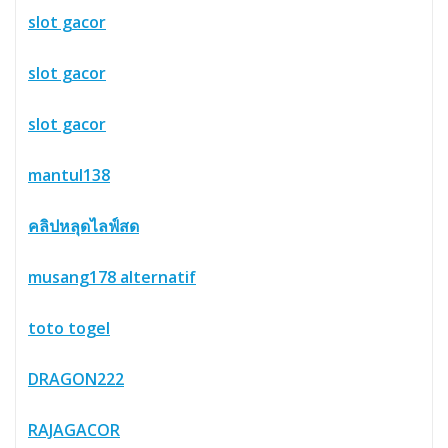
slot gacor
slot gacor
slot gacor
mantul138
คลิปหลุดไลฟ์สด
musang178 alternatif
toto togel
DRAGON222
RAJAGACOR